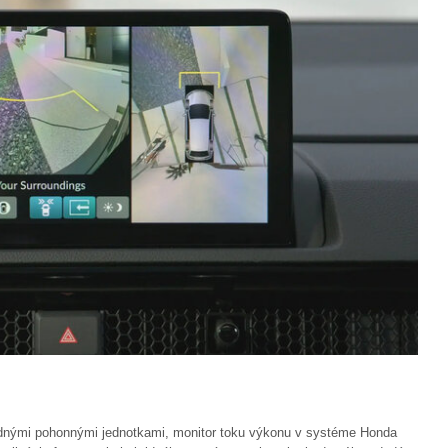
nými pohonnými jednotkami, monitor toku výkonu v systéme Honda