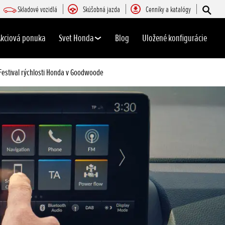
Skladové vozidlá
Skúšobná jazda
Cenníky a katalógy
Akciová ponuka
Svet Honda
Blog
Uložené konfigurácie
Festival rýchlosti Honda v Goodwoode