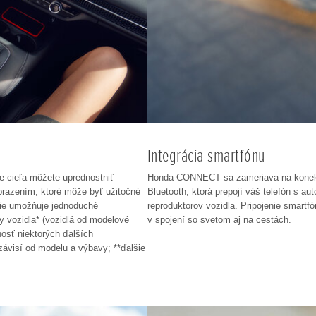
Integrácia smartfónu
e cieľa môžete uprednostniť
Honda CONNECT sa zameriava na konektivi
brazením, ktoré môže byť užitočné
Bluetooth, ktorá prepojí váš telefón s 
nie umožňuje jednoduché
reproduktorov vozidla. Pripojenie smart
y vozidla* (vozidlá od modelové
v spojení so svetom aj na cestách.
osť niektorých ďalších
závisí od modelu a výbavy; **ďalšie