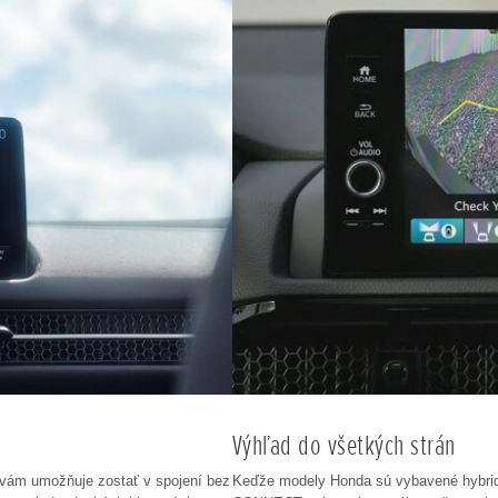
Výhľad do všetkých strán
 vám umožňuje zostať v spojení bez
Keďže modely Honda sú vybavené hybrid