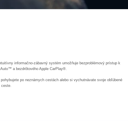
intuitívny informačno-zábavný systém umožňuje bezproblémový prístup k
id Auto™ a bezdrôtového Apple CarPlay®.
ohybujete po neznámych cestách alebo si vychutnávate svoje obľúbené
 ceste.