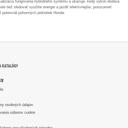
alizáciu fungovania hybridného systému a ukazuje, kedy výkon dodáva
te tiež sledovať využitie energie a jazdiť efektívnejšie, porozumieť
ť potenciál pohonných jednotiek Honda.
A KATALÓGY
zy
nás
ny osobných údajov
vania súborov cookie
k
ladania nevyžiadaných nápadov