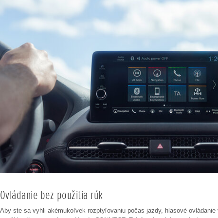
Ovládanie bez použitia rúk
Aby ste sa vyhli akémukoľvek rozptyľovaniu počas jazdy, hlasové ovládanie