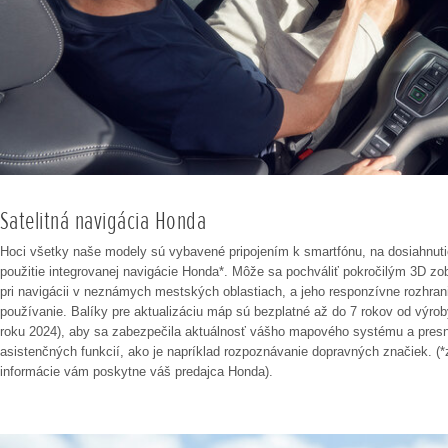
Satelitná navigácia Honda
Hoci všetky naše modely sú vybavené pripojením k smartfónu, na dosiahnuti
použitie integrovanej navigácie Honda*. Môže sa pochváliť pokročilým 3D zo
pri navigácii v neznámych mestských oblastiach, a jeho responzívne rozhra
používanie. Balíky pre aktualizáciu máp sú bezplatné až do 7 rokov od výrob
roku 2024), aby sa zabezpečila aktuálnosť vášho mapového systému a presn
asistenčných funkcií, ako je napríklad rozpoznávanie dopravných značiek. (*
informácie vám poskytne váš predajca Honda).