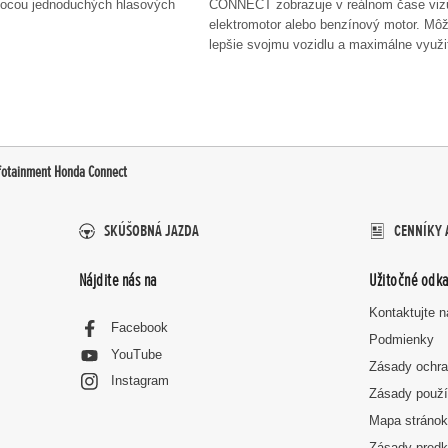
mocou jednoduchých hlasových
CONNECT zobrazuje v reálnom čase vizu
elektromotor alebo benzínový motor. Môže
lepšie svojmu vozidlu a maximálne využi
fotainment Honda Connect
SKÚŠOBNÁ JAZDA
CENNÍKY 
Nájdite nás na
Užitočné odka
Kontaktujte 
Facebook
Podmienky
YouTube
Zásady ochra
Instagram
Zásady použí
Mapa stráno
Zásady predk