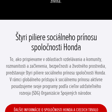
života.
Štyri piliere sociálneho prínosu
spoločnosti Honda
To, ako prispievame v oblastiach vzdelávania a komunity,
rozmanitosti a začlenenia, bezpečnosti a životného prostredia,
predstavuje štyri piliere sociálneho prínosu spoločnosti Honda.
V rámci globálneho prístupu k sociálnemu prínosu aktívne
posudzujeme svoje programy podľa cieľov udržateľného
rozvoja (SDG) Organizácie Spojených národov.
ĎALŠIE INFORMÁCIE O SPOLOČNOSTI HONDA A CIEĽOCH TRVALO