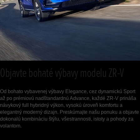
Objavte bohaté výbavy modelu ZR-V
Od bohato vybavenej výbavy Elegance, cez dynamickú Sport
až po prémiovú nadštandardnú Advance, každé ZR-V prináša
návykový full hybridný výkon, vysokú úroveň komfortu a
elegantný moderný dizajn. Preskúmajte našu ponuku a objavte
dokonalú kombináciu štýlu, všestrannosti, istoty a pohody za
volantom.