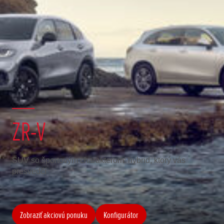
ZR-V
SUV so športovým charakterom: hybrid, ktorý vás
presvedčí
Zobraziť akciovú ponuku
Konfigurátor