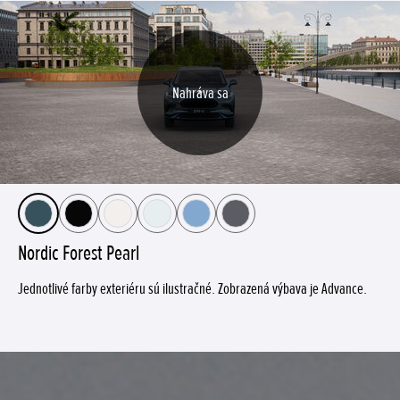
Loading images for 360 view
Nahráva sa
Nordic Forest Pearl
Jednotlivé farby exteriéru sú ilustračné. Zobrazená výbava je Advance.