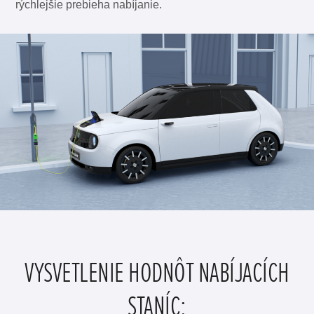
rýchlejšie prebieha nabíjanie.
VYSVETLENIE HODNÔT NABÍJACÍCH
STANÍC: