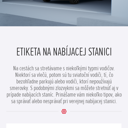
ETIKETA NA NABÍJACEJ STANICI
Na cestách sa stretávame s niekoľkými typmi vodičov.
Niektorí sa vlečú, potom sú tu sviatoční vodiči, tí, čo
bezohľadne parkujú alebo vodiči, ktorí nepoužívajú
smerovky. S podobnými zlozvykmi sa môžete stretnúť aj v
prípade nabíjacích staníc. Prinášame vám niekoľko tipov, ako
sa správať alebo nesprávať pri verejnej nabíjacej stanici.