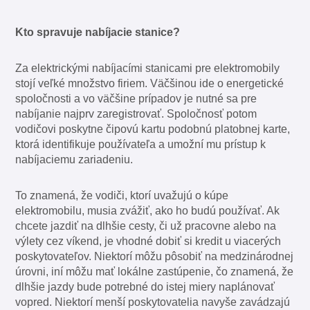
Kto spravuje nabíjacie stanice?
Za elektrickými nabíjacími stanicami pre elektromobily
stojí veľké množstvo firiem. Väčšinou ide o energetické
spoločnosti a vo väčšine prípadov je nutné sa pre
nabíjanie najprv zaregistrovať. Spoločnosť potom
vodičovi poskytne čipovú kartu podobnú platobnej karte,
ktorá identifikuje používateľa a umožní mu prístup k
nabíjaciemu zariadeniu.
To znamená, že vodiči, ktorí uvažujú o kúpe
elektromobilu, musia zvážiť, ako ho budú používať. Ak
chcete jazdiť na dlhšie cesty, či už pracovne alebo na
výlety cez víkend, je vhodné dobiť si kredit u viacerých
poskytovateľov. Niektorí môžu pôsobiť na medzinárodnej
úrovni, iní môžu mať lokálne zastúpenie, čo znamená, že
dlhšie jazdy bude potrebné do istej miery naplánovať
vopred. Niektorí menší poskytovatelia navyše zavádzajú