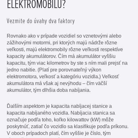
ELEKTROMOBILU?
Vezmite do úvahy dva faktory
Rovnako ako v prípade vozidiel so vznetovými alebo
zážihovými motormi, pri ktorých majú nádrže rôzne
veľkosti, majú elektromobily rôzne veľkosti respektíve
kapacity akumulátorov. Čím má akumulátor vyššiu
kapacitu, tým viac kilometrov by ste s ním mali prejsť na
jedno nabitie. (Platí pre porovnateľný výkon
elektromotora, veľkosť a kategóriu vozidla.) Veľkosť
akumulátora má však aj nevýhodu – čím väčší
akumulátor, tým dlhšia doba nabíjania.
Ďalším aspektom je kapacita nabíjacej stanice a
kapacita nabíjaného vozidla. Nabíjacia stanica sa
označuje podľa toho, koľko kilowattov (kW) môže
poskytnúť, zatiaľ čo vozidlo sa klasifikuje podľa príkonu.
V oboch prípadoch platí, čím vyššie je číslo, tým