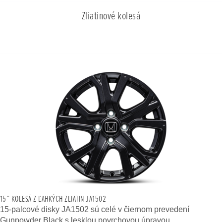
Zliatinové kolesá
15” KOLESÁ Z ĽAHKÝCH ZLIATIN JA1502
15-palcové disky JA1502 sú celé v čiernom prevedení
Gunpowder Black s lesklou povrchovou úpravou.