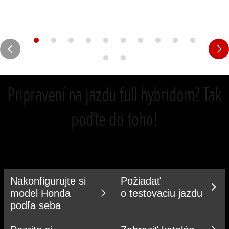
Pripravení na jazdu full hybridom? Tak
poďte do toho!
Nakonfigurujte si
Požiadať
model Honda
o testovaciu jazdu
podľa seba