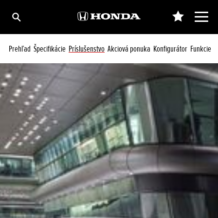
Prehľad
Špecifikácie
Príslušenstvo
Akciová ponuka
Konfigurátor
Funkcie