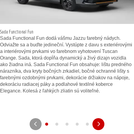
Sada Functional Fun
Sada Functional Fun dodá vášmu Jazzu farebný nádych.
Odviažte sa a buďte jedineční. Vystúpte z davu s exteriérovými
a interiérovými prvkami vo farebnom vyhotovení Tuscan
Orange. Sada, ktorá dopĺňa dynamický a živý dizajn vozidla
ako žiadna iná. Sada Functional Fun obsahuje: lištu predného
nárazníka, dva kryty bočných zrkadiel, bočné ochranné lišty s
farebnými ozdobnými prvkami, dekorácie držiakov na nápoje,
dekoráciu radiacej páky a podlahové textilné koberce
Elegance. Kolesá z ľahkých zliatin sú voliteľné.