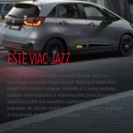
EŠTE VIAC JAZZ
Využite možnosti svojho nového Honda Jazz na
maximum pridaním originálnych štýlových doplnkov
alebo ochranných prvkov. Vyberte si z novej ponuky
balíkov exteriérového a interiérového príslušenstva,
alebo si zvoľte iba niekoľko samostatných prvkov,
prípadne ak chcete urobiť naozaj veľký dojem, doprajte
si dizajnové disky z ľahkých zliatin.