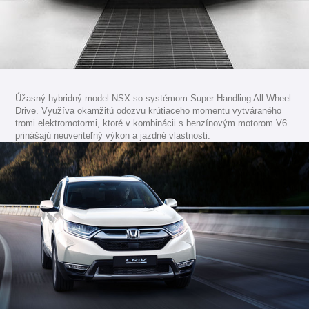
Úžasný hybridný model NSX so systémom Super Handling All Wheel
Drive. Využíva okamžitú odozvu krútiaceho momentu vytváraného
tromi elektromotormi, ktoré v kombinácii s benzínovým motorom V6
prinášajú neuveriteľný výkon a jazdné vlastnosti.