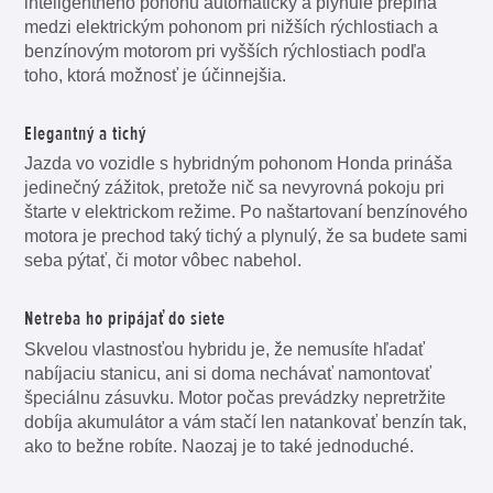
inteligentného pohonu automaticky a plynule prepína
medzi elektrickým pohonom pri nižších rýchlostiach a
benzínovým motorom pri vyšších rýchlostiach podľa
toho, ktorá možnosť je účinnejšia.
Elegantný a tichý
Jazda vo vozidle s hybridným pohonom Honda prináša
jedinečný zážitok, pretože nič sa nevyrovná pokoju pri
štarte v elektrickom režime. Po naštartovaní benzínového
motora je prechod taký tichý a plynulý, že sa budete sami
seba pýtať, či motor vôbec nabehol.
Netreba ho pripájať do siete
Skvelou vlastnosťou hybridu je, že nemusíte hľadať
nabíjaciu stanicu, ani si doma nechávať namontovať
špeciálnu zásuvku. Motor počas prevádzky nepretržite
dobíja akumulátor a vám stačí len natankovať benzín tak,
ako to bežne robíte. Naozaj je to také jednoduché.