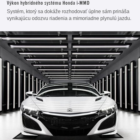
Výkon hybridného systému Honda i-MMD
Systém, ktorý sa dokáže rozhodovať úplne sám prináša
vynikajúcu odozvu riadenia a mimoriadne plynulú jazdu.