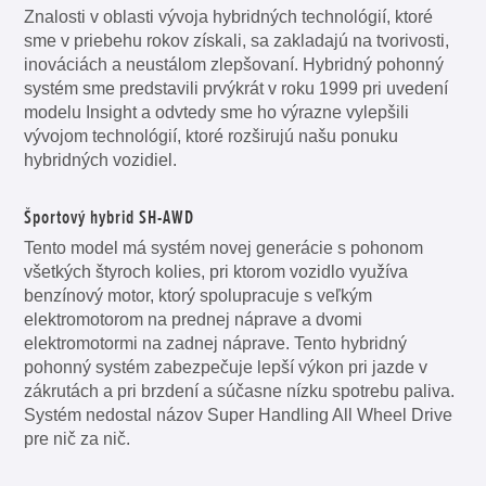
Znalosti v oblasti vývoja hybridných technológií, ktoré
sme v priebehu rokov získali, sa zakladajú na tvorivosti,
inováciách a neustálom zlepšovaní. Hybridný pohonný
systém sme predstavili prvýkrát v roku 1999 pri uvedení
modelu Insight a odvtedy sme ho výrazne vylepšili
vývojom technológií, ktoré rozširujú našu ponuku
hybridných vozidiel.
Športový hybrid SH-AWD
Tento model má systém novej generácie s pohonom
všetkých štyroch kolies, pri ktorom vozidlo využíva
benzínový motor, ktorý spolupracuje s veľkým
elektromotorom na prednej náprave a dvomi
elektromotormi na zadnej náprave. Tento hybridný
pohonný systém zabezpečuje lepší výkon pri jazde v
zákrutách a pri brzdení a súčasne nízku spotrebu paliva.
Systém nedostal názov Super Handling All Wheel Drive
pre nič za nič.