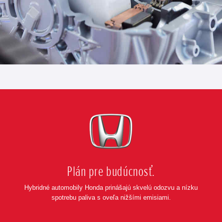
Posunúť
Plán pre budúcnosť.
Hybridné automobily Honda prinášajú skvelú odozvu a nízku
spotrebu paliva s oveľa nižšími emisiami.