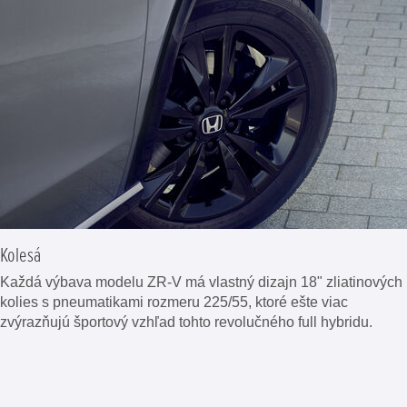
Kolesá
Každá výbava modelu ZR-V má vlastný dizajn 18" zliatinových
kolies s pneumatikami rozmeru 225/55, ktoré ešte viac
zvýrazňujú športový vzhľad tohto revolučného full hybridu.