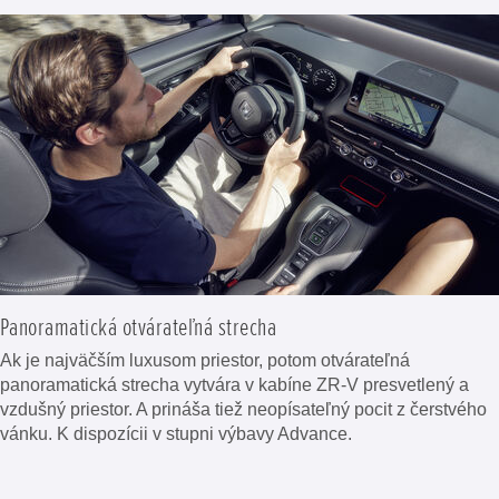
Panoramatická otvárateľná strecha
Ak je najväčším luxusom priestor, potom otvárateľná
panoramatická strecha vytvára v kabíne ZR-V presvetlený a
vzdušný priestor. A prináša tiež neopísateľný pocit z čerstvého
vánku. K dispozícii v stupni výbavy Advance.