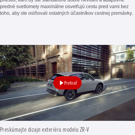
predné svetlomety maximálne osvetľujú cestu pred vami bez
toho, aby ste oslňovali ostatných účastníkov cestnej premávky.
Prehrať
Preskúmajte dizajn exteriéru modelu ZR-V