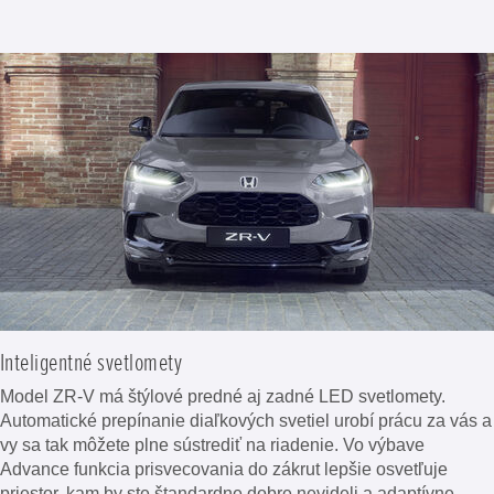
Inteligentné svetlomety
Model ZR-V má štýlové predné aj zadné LED svetlomety.
Automatické prepínanie diaľkových svetiel urobí prácu za vás a
vy sa tak môžete plne sústrediť na riadenie. Vo výbave
Advance funkcia prisvecovania do zákrut lepšie osvetľuje
priestor, kam by ste štandardne dobre nevideli a adaptívne