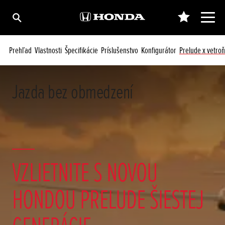
Prehľad
Vlastnosti
Špecifikácie
Príslušenstvo
Konfigurátor
Prelude x vetroň
Jazda bez obmedzení
VZLIETNITE S NOVOU
HONDOU PRELUDE ŠIESTEJ