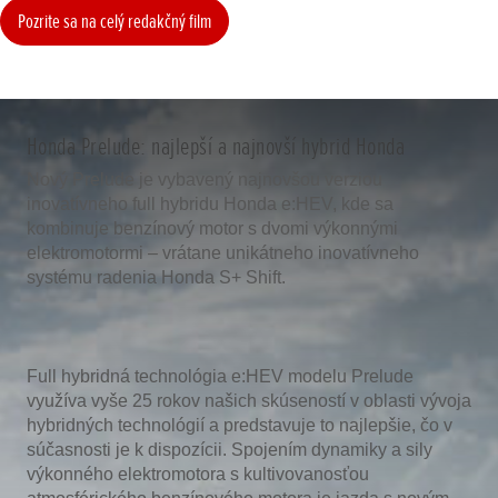
Pozrite sa na celý redakčný film
Honda Prelude: najlepší a najnovší hybrid Honda
Nový Prelude je vybavený najnovšou verziou
inovatívneho full hybridu Honda e:HEV, kde sa
kombinuje benzínový motor s dvomi výkonnými
elektromotormi – vrátane unikátneho inovatívneho
systému radenia Honda S+ Shift.
Full hybridná technológia e:HEV modelu Prelude
využíva vyše 25 rokov našich skúseností v oblasti vývoja
hybridných technológií a predstavuje to najlepšie, čo v
súčasnosti je k dispozícii. Spojením dynamiky a sily
výkonného elektromotora s kultivovanosťou