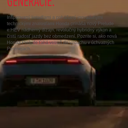
GENERÁCIE.
Inšpirovaný lietadlami a poháňaný inovatívnymi
technickými znalosťami Honda prináša nový Prelude
e:HEV nádherný dizajn, revolučný hybridný výkon a
čistú radosť jazdy bez obmedzení. Pozrite si, ako nová
Honda Prelude ťahá vetroň do vzduchu v úchvatných
Pyrenejach.