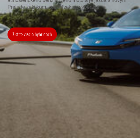
atmosférického benzínového motora je jazda s novým
Prelude zážitkom, kdekoľvek sa vyberiete.
Zistite viac o hybridoch