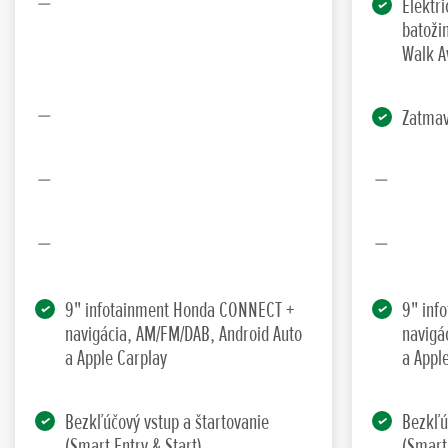
Elektri
batoži
Walk 
Zatmav
9" infotainment Honda CONNECT +
9" inf
navigácia, AM/FM/DAB, Android Auto
navigá
a Apple Carplay
a Appl
Bezkľúčový vstup a štartovanie
Bezkľú
(Smart Entry & Start)
(Smart 