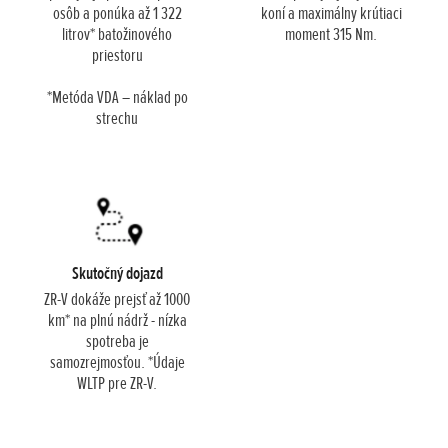
osôb a ponúka až 1 322
koní a maximálny krútiaci
litrov* batožinového
moment 315 Nm.
priestoru
*Metóda VDA – náklad po
strechu
Skutočný dojazd
ZR-V dokáže prejsť až 1000
km* na plnú nádrž - nízka
spotreba je
samozrejmosťou. *Údaje
WLTP pre ZR-V.