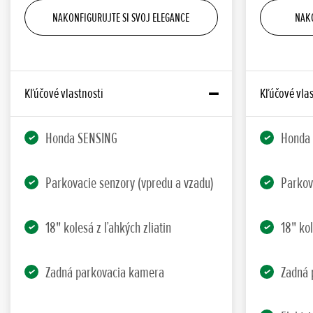
NAKONFIGURUJTE SI SVOJ ELEGANCE
NAKO
Kľúčové vlastnosti
Kľúčové vlas
Honda SENSING
Honda
Parkovacie senzory (vpredu a vzadu)
Parkov
18" kolesá z ľahkých zliatin
18" kol
Zadná parkovacia kamera
Zadná 