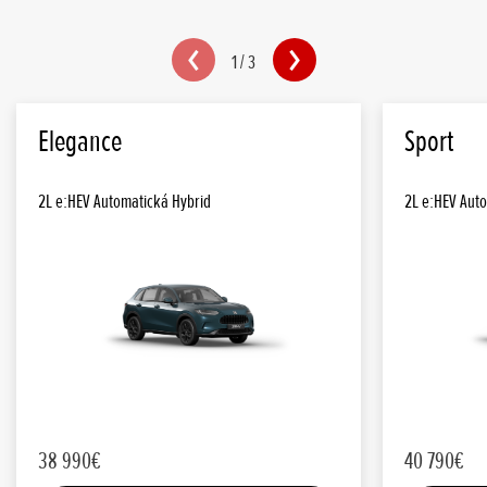
1
/
3
Elegance
Sport
2L e:HEV Automatická Hybrid
2L e:HEV Aut
38 990€
40 790€