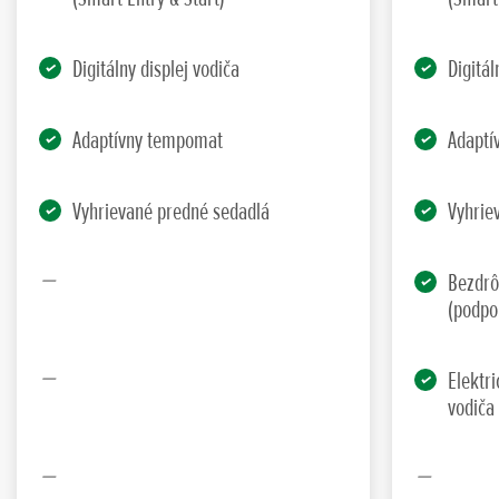
Digitálny displej vodiča
Digitál
Adaptívny tempomat
Adaptí
Vyhrievané predné sedadlá
Vyhrie
Bezdrô
(podpo
Elektr
vodiča