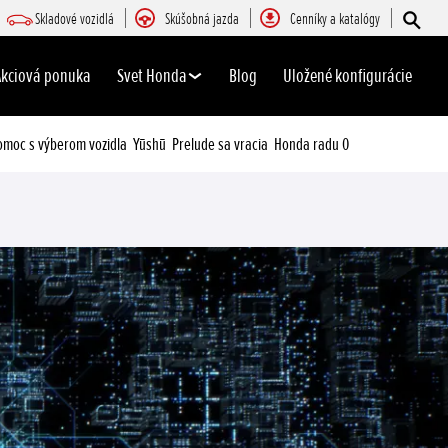
Skladové vozidlá
Skúšobná jazda
Cenníky a katalógy
Akciová ponuka
Svet Honda
Blog
Uložené konfigurácie
omoc s výberom vozidla
Yūshū
Prelude sa vracia
Honda radu 0