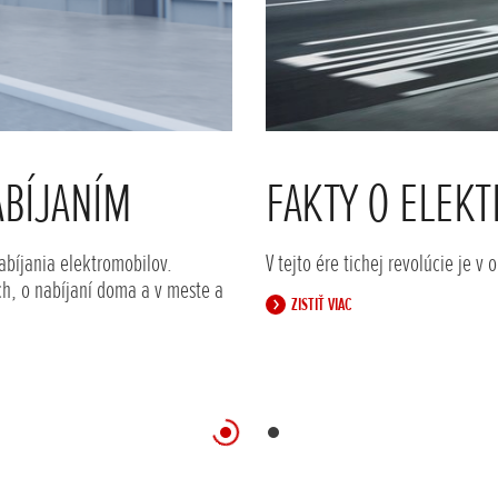
ABÍJANÍM
FAKTY O ELEK
abíjania elektromobilov.
V tejto ére tichej revolúcie je v 
ach, o nabíjaní doma a v meste a
ZISTIŤ VIAC