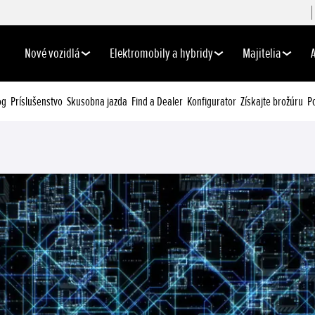
Nové vozidlá
Elektromobily a hybridy
Majitelia
og
Príslušenstvo
Skusobna jazda
Find a Dealer
Konfigurator
Získajte brožúru
P