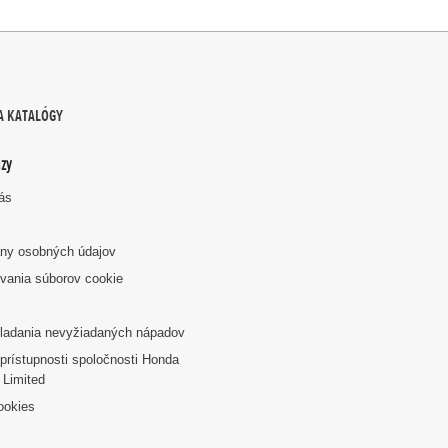
A KATALÓGY
zy
nás
ny osobných údajov
vania súborov cookie
k
ladania nevyžiadaných nápadov
prístupnosti spoločnosti Honda
 Limited
ookies