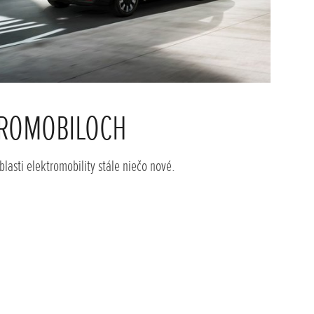
TROMOBILOCH
A
oblasti elektromobility stále niečo nové.
Mnoh
využ
Z