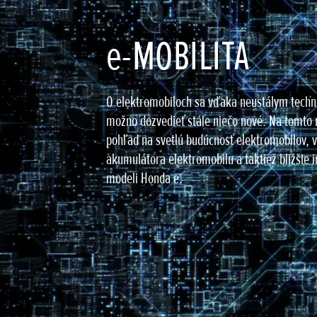
e-MOBILITA
O elektromobiloch sa vďaka neustálym tech
možno dozvedieť stále niečo nové. Na tomto 
pohľad na svetlú budúcnosť elektromobilov, v
akumulátora elektromobilu a taktiež bližšie
modeli Honda e.