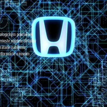
nologickým pokrokom
mieste nájdete detailný
rátane nabíjania,
 informácie o novom