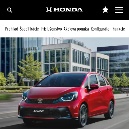
Prehľad
Špecifikácie
Príslušenstvo
Akciová ponuka
Konfigurátor
Funkcie