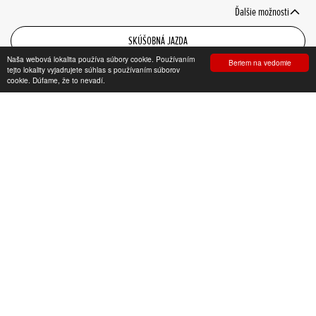
Ďalšie možnosti
SKÚŠOBNÁ JAZDA
Naša webová lokalita používa súbory cookie. Používaním
Beriem na vedomie
KONFIGURÁTOR
tejto lokality vyjadrujete súhlas s používaním súborov
cookie. Dúfame, že to nevadí.