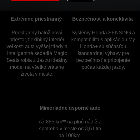
Extrémne priestranný
Bezpečnosť a konektivita
Priestranný batožinový
Systémy Honda SENSING a
priestor, flexibilný interiér
kompatibilita s aplikáciou My
veľkosti auta vyššej triedy a
Honda+ sú súčasťou
inteligentné sedadlá Magic
štandardnej výbavy pre
Seats robia z Jazzu ideálny
bezpečnosť a pripojenie
model na všetko vrátane
počas každej jazdy.
života v meste.
Mimoriadne úsporné auto
Až 885 km** na plnú nádrž a
spotreba v meste od 3,6 litra
na 100km!