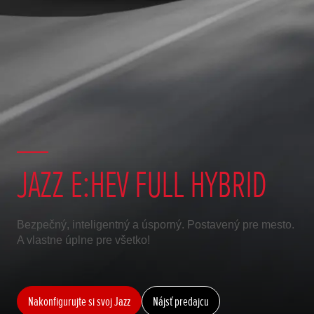
JAZZ E:HEV FULL HYBRID
Bezpečný, inteligentný a úsporný. Postavený pre mesto.
A vlastne úplne pre všetko!
Nakonfigurujte si svoj Jazz
Nájsť predajcu