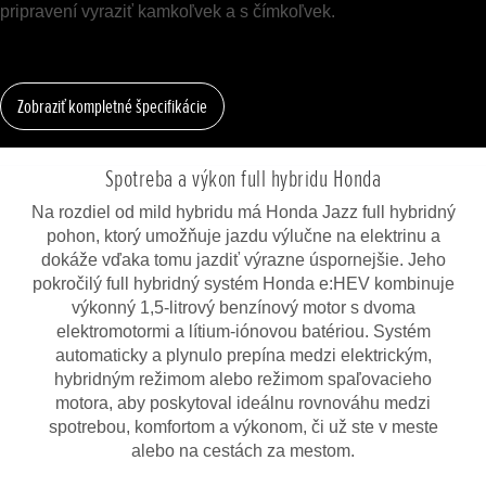
pripravení vyraziť kamkoľvek a s čímkoľvek.
Zobraziť kompletné špecifikácie
Spotreba a výkon full hybridu Honda
Na rozdiel od mild hybridu má Honda Jazz full hybridný
pohon, ktorý umožňuje jazdu výlučne na elektrinu a
dokáže vďaka tomu jazdiť výrazne úspornejšie. Jeho
pokročilý full hybridný systém Honda e:HEV kombinuje
výkonný 1,5-litrový benzínový motor s dvoma
elektromotormi a lítium-iónovou batériou. Systém
automaticky a plynulo prepína medzi elektrickým,
hybridným režimom alebo režimom spaľovacieho
motora, aby poskytoval ideálnu rovnováhu medzi
spotrebou, komfortom a výkonom, či už ste v meste
alebo na cestách za mestom.