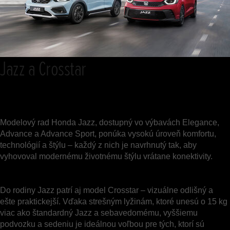
Jazz a Crosstar
Modelový rad Honda Jazz, dostupný vo výbavách Elegance,
Advance a Advance Sport, ponúka vysokú úroveň komfortu,
technológií a štýlu – každý z nich je navrhnutý tak, aby
vyhovoval modernému životnému štýlu vrátane konektivity.
Do rodiny Jazz patrí aj model Crosstar – vizuálne odlišný a
ešte praktickejší. Vďaka strešným lyžinám, ktoré unesú o 15 kg
viac ako štandardný Jazz a sebavedomému, vyššiemu
podvozku a sedeniu je ideálnou voľbou pre tých, ktorí sú