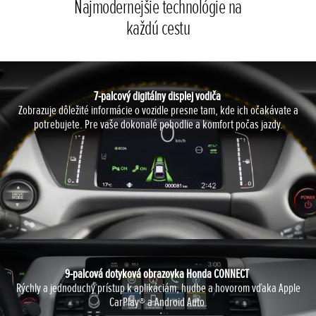
Najmodernejšie technológie na
každú cestu
7-palcový digitálny displej vodiča
Zobrazuje dôležité informácie o vozidle presne tam, kde ich očakávate a
potrebujete. Pre vaše dokonalé pohodlie a komfort počas jazdy.
9-palcová dotyková obrazovka Honda CONNECT
Rýchly a jednoduchý prístup k aplikáciám, hudbe a hovorom vďaka Apple
CarPlay® a Android Auto.