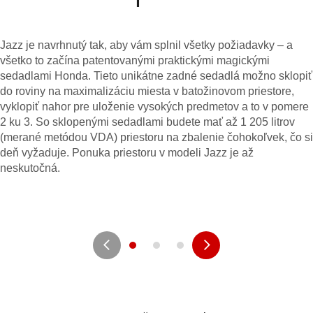
Jazz je navrhnutý tak, aby vám splnil všetky požiadavky – a
všetko to začína patentovanými praktickými magickými
sedadlami Honda. Tieto unikátne zadné sedadlá možno sklopiť
do roviny na maximalizáciu miesta v batožinovom priestore,
vyklopiť nahor pre uloženie vysokých predmetov a to v pomere
2 ku 3. So sklopenými sedadlami budete mať až 1 205 litrov
(merané metódou VDA) priestoru na zbalenie čohokoľvek, čo si
deň vyžaduje. Ponuka priestoru v modeli Jazz je až
neskutočná.