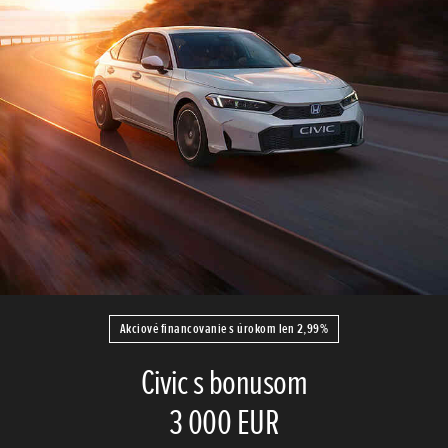
Akciové financovanie s úrokom len 2,99%
Civic s bonusom
3 000 EUR