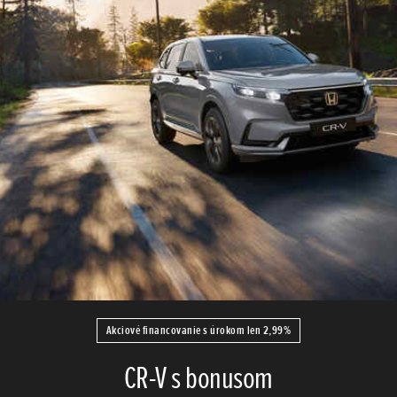
Akciové financovanie s úrokom len 2,99%
CR-V s bonusom