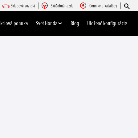
Skladové vozidlá
Skúšobná jazda
Cenníky a katalógy
Akciová ponuka
Svet Honda
Blog
Uložené konfigurácie