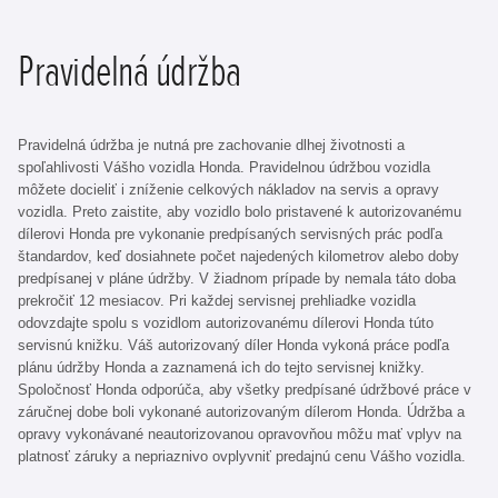
Pravidelná údržba
Pravidelná údržba je nutná pre zachovanie dlhej životnosti a
spoľahlivosti Vášho vozidla Honda. Pravidelnou údržbou vozidla
môžete docieliť i zníženie celkových nákladov na servis a opravy
vozidla. Preto zaistite, aby vozidlo bolo pristavené k autorizovanému
dílerovi Honda pre vykonanie predpísaných servisných prác podľa
štandardov, keď dosiahnete počet najedených kilometrov alebo doby
predpísanej v pláne údržby. V žiadnom prípade by nemala táto doba
prekročiť 12 mesiacov. Pri každej servisnej prehliadke vozidla
odovzdajte spolu s vozidlom autorizovanému dílerovi Honda túto
servisnú knižku. Váš autorizovaný díler Honda vykoná práce podľa
plánu údržby Honda a zaznamená ich do tejto servisnej knižky.
Spoločnosť Honda odporúča, aby všetky predpísané údržbové práce v
záručnej dobe boli vykonané autorizovaným dílerom Honda. Údržba a
opravy vykonávané neautorizovanou opravovňou môžu mať vplyv na
platnosť záruky a nepriaznivo ovplyvniť predajnú cenu Vášho vozidla.