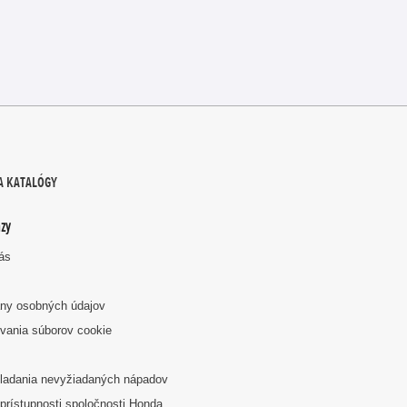
A KATALÓGY
zy
nás
ny osobných údajov
vania súborov cookie
k
ladania nevyžiadaných nápadov
prístupnosti spoločnosti Honda