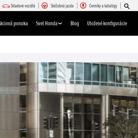
Skladové vozidlá
Skúšobná jazda
Cenníky a katalógy
Akciová ponuka
Svet Honda
Blog
Uložené konfigurácie