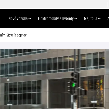
Nové vozidlá
Elektromobily a hybridy
Majitelia
aním
Slovník pojmov