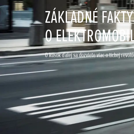
ZÁKLADNÉ FAKTY
O ELEKTROMOBI
O kúsok ďalej sa dozviete viac o tichej revolú