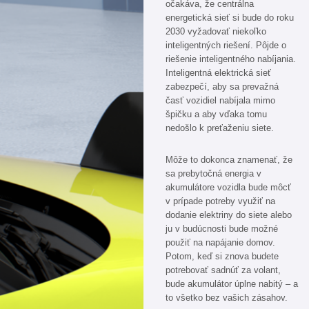
očakáva, že centrálna
energetická sieť si bude do roku
2030 vyžadovať niekoľko
inteligentných riešení. Pôjde o
riešenie inteligentného nabíjania.
Inteligentná elektrická sieť
zabezpečí, aby sa prevažná
časť vozidiel nabíjala mimo
špičku a aby vďaka tomu
nedošlo k preťaženiu siete.
Môže to dokonca znamenať, že
sa prebytočná energia v
akumulátore vozidla bude môcť
v prípade potreby využiť na
dodanie elektriny do siete alebo
ju v budúcnosti bude možné
použiť na napájanie domov.
Potom, keď si znova budete
potrebovať sadnúť za volant,
bude akumulátor úplne nabitý – a
to všetko bez vašich zásahov.