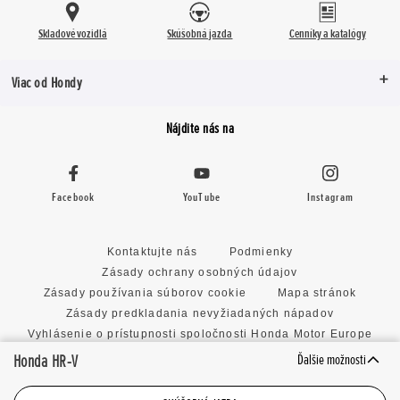
Predná mas
Spojler dverí batožinového priestoru
Skladové vozidlá
Skúšobná jazda
Cenníky a katalógy
Zatmavené okná vzadu
Viac od Hondy
Spojler dve
Nájdite nás na
Zatmavené 
Facebook
YouTube
Instagram
Kontaktujte nás
Podmienky
Zásady ochrany osobných údajov
Zásady používania súborov cookie
Mapa stránok
Zásady predkladania nevyžiadaných nápadov
Vyhlásenie o prístupnosti spoločnosti Honda Motor Europe
Limited
Honda HR-V
Ďalšie možnosti
Nastavenie cookies