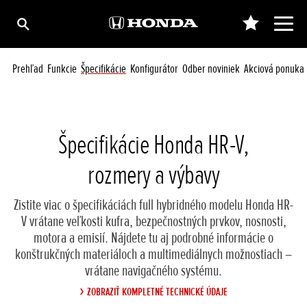
Prehľad
Funkcie
Špecifikácie
Konfigurátor
Odber noviniek
Akciová ponuka
Špecifikácie Honda HR-V,
rozmery a výbavy
Zistite viac o špecifikáciách full hybridného modelu Honda HR-
V vrátane veľkosti kufra, bezpečnostných prvkov, nosnosti,
motora a emisií. Nájdete tu aj podrobné informácie o
konštrukčných materiáloch a multimediálnych možnostiach –
vrátane navigačného systému.
ZOBRAZIŤ KOMPLETNÉ TECHNICKÉ ÚDAJE