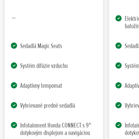
Elektri
batoži
Sedadlá Magic Seats
Sedadl
Systém difúzie vzduchu
Systém
Adaptívny tempomat
Adaptí
Vyhrievané predné sedadlá
Vyhrie
Infotainment Honda CONNECT s 9"
Infota
dotykovým displejom a navigáciou
dotyko