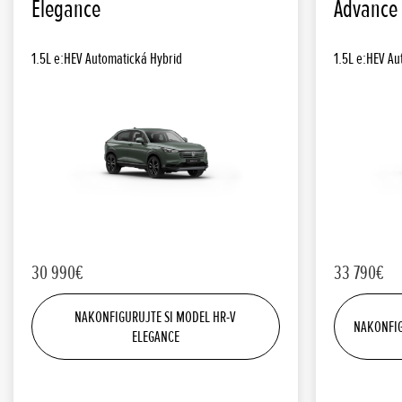
Elegance
Advance
1.5L e:HEV Automatická Hybrid
1.5L e:HEV Au
30 990€
33 790€
NAKONFIGURUJTE SI MODEL HR-V
NAKONFIG
ELEGANCE