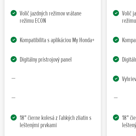
Volič jazdných režimov vrátane
Volič 
režimu ECON
režim
Kompatibilita s aplikáciou My Honda+
Kompat
Digitálny prístrojový panel
Digitál
Vyhrie
18" čierne kolesá z ľahkých zliatin s
18" čie
leštenými prvkami
lešten