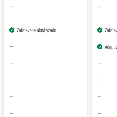
Zatmavené okná vzadu
Zatmav
Adaptí