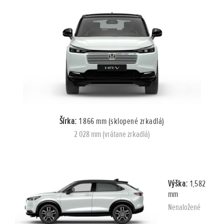
Šírka:
1 866 mm (sklopené zrkadlá)
2 028 mm (vrátane zrkadlá)
Výška:
1,582
mm
Nenaložené