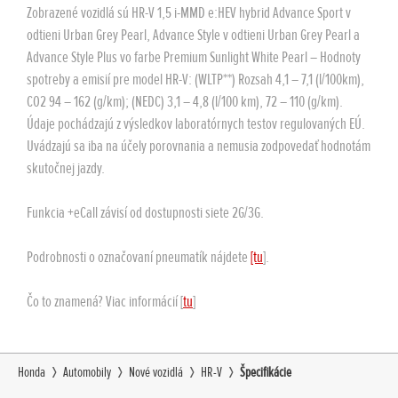
Zadné sklo
Zobrazené vozidlá sú HR-V 1,5 i-MMD e:HEV hybrid Advance Sport v
značiek
striebornou
60/40
odtieni Urban Grey Pearl, Advance Style v odtieni Urban Grey Pearl a
Systém roz
Advance Style Plus vo farbe Premium Sunlight White Pearl – Hodnoty
značiek
Zadná parkovacia kamera
Zadná lakťo
spotreby a emisií pre model HR-V: (WLTP**) Rozsah 4,1 – 7,1 (l/100km),
Aktívne hlavové opierky na predných
CO2 94 – 162 (g/km); (NEDC) 3,1 – 4,8 (l/100 km), 72 – 110 (g/km).
Zrkadlo v slnečnej clone vodiča a
sedadlách
spolujazdca
Údaje pochádzajú z výsledkov laboratórnych testov regulovaných EÚ.
Strieborná 
Aktívne hla
Zadná park
Uvádzajú sa iba na účely porovnania a nemusia zodpovedať hodnotám
Sledovanie pozornosti vodiča
zadného ná
sedadlách
Výškovo a pozdĺžne nastaviteľný volant
skutočnej jazdy.
Zrkadlo v s
Kamera na sledovanie pozornosti vodiča
Strieborný 
Sledovanie 
spolujazdc
Funkcia +eCall závisí od dostupnosti siete 2G/3G.
zadného ná
Čierne nelakované lemy blatníkov
Kamera na 
Výškovo a p
Podrobnosti o označovaní pneumatík nájdete
[tu
].
Čo to znamená? Viac informácií [
tu
]
Čierne lako
Predná maska vo farbe vozidla
Honda
Automobily
Nové vozidlá
HR-V
Špecifikácie