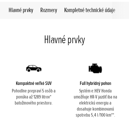
Hlavné prvky
Rozmery
Kompletné technické údaje
Hlavné prvky
Kompaktné veľké SUV
Full hybridný pohon
Pohodlne prepraví 5 osôb a
Systém e:HEV Honda
ponúka až 1289 litrov*
umožňuje HR-V jazdiť iba na
batožinového priestoru.
elektrickú energiu a
dosahuje kombinovanú
spotrebu 5,4 l /100 km**.