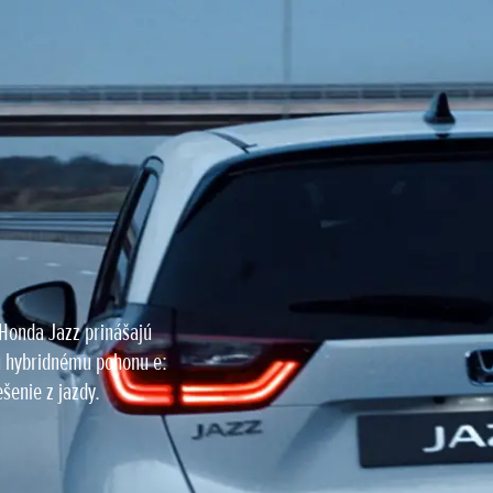
a
Honda Jazz prinášajú
u hybridnému pohonu e:
šenie z jazdy.