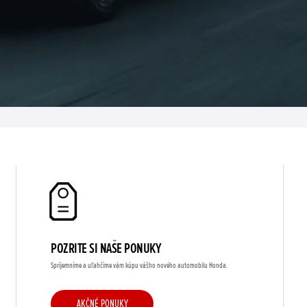
POZRITE SI NAŠE PONUKY
Spríjemníme a uľahčíme vám kúpu vášho nového automobilu Honda.
AKČNÉ PONUKY