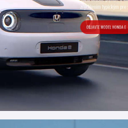
zrýchlením typickým pre 
OBJAVTE MODEL HONDA E