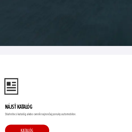
NÁJSŤ KATALÓG
Stiahnite si katalóg alebo cenník najnovšej ponuky automobilov.
KATALÓG