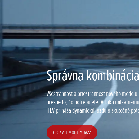
Správna kombináci
Všestrannosť a priestrannosť nového modelu 
presne to, čo potrebujete. Vďaka unikátnem
HEV prináša dynamickú jazdu a skutočné pote
OBJAVTE MODELY JAZZ