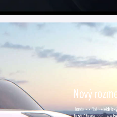
Nový rozme
Honda e s čisto elektric
Jazdí úžasne plynule a k