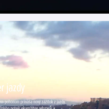
r jazdy
kým pohonom prináša nový zážitok z jazdy.
aždého poteší okamžitou odozvou a