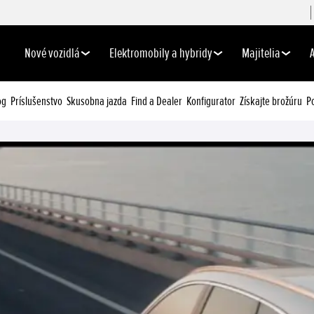
Nové vozidlá
Elektromobily a hybridy
Majitelia
og
Príslušenstvo
Skusobna jazda
Find a Dealer
Konfigurator
Získajte brožúru
P