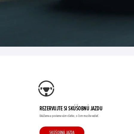
REZERVUJTE SI SKÚŠOBNÚ JAZDU
Ukážeme a povieme vám všetko, o čom musíte vedieť.
SKÚŠOBNÁ JAZDA