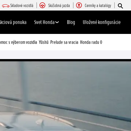
Skladové vozidlá
Skúšobná jazda
Cenníky a katalógy
Akciová ponuka
Svet Honda
Blog
Uložené konfigurácie
omoc s výberom vozidla
Yūshū
Prelude sa vracia
Honda radu 0