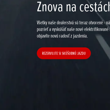
Znova na cestác
Všetky naše dealerstvá sú teraz otvorené - náj
pozrieť a vyskúšať naše nové elektrifikované
objavíte novú radosť z jazdenia.
REZERVUJTE SI SKÚŠOBNÚ JAZDU