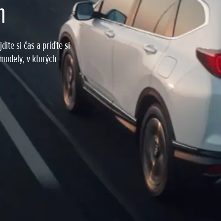
h
dite si čas a príďte si
 modely, v ktorých