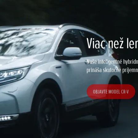
Viac než le
Naše inteligentné hybridn
prináša skutočne príjemný
OBJAVTE MODEL CR-V