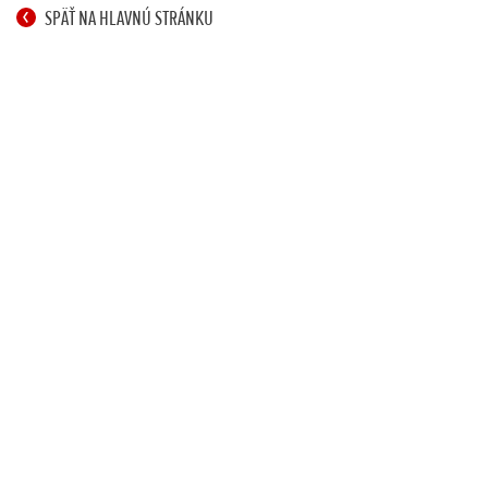
SPÄŤ NA HLAVNÚ STRÁNKU
SPÄŤ NA HLAVNÚ STRÁNKU
Krok 1. Výbava a motor