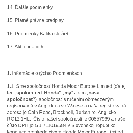
14. Ďalšie podmienky
15. Platné právne predpisy
16. Podmienky Balíka služieb
17. Akt o údajoch
1. Informácie o týchto Podmienkach
1.1 Sme spoločnosť Honda Motor Europe Limited (ďalej
len „
spoločnosť Honda
“, „
my
“ alebo „
naša
spoločnosť
“), spoločnosť s ručením obmedzeným
registrovaná v Anglicku a vo Walese a naša registrovaná
adresa je Cain Road, Bracknell, Berkshire, Anglicko
RG12 1HL. Číslo našej spoločnosti je 00857969 a naše
číslo DPH je GB 711019584 v Slovenskej republike
konajúca prostredníctvom Honda Motor Europe Limited