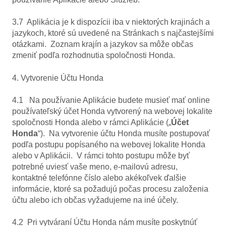
3.7 Aplikácia je k dispozícii iba v niektorých krajinách a
jazykoch, ktoré sú uvedené na Stránkach s najčastejšími
otázkami. Zoznam krajín a jazykov sa môže občas
zmeniť podľa rozhodnutia spoločnosti Honda.
4. Vytvorenie Účtu Honda
4.1 Na používanie Aplikácie budete musieť mať online
používateľský účet Honda vytvorený na webovej lokalite
spoločnosti Honda alebo v rámci Aplikácie („
Účet
Honda
“). Na vytvorenie účtu Honda musíte postupovať
podľa postupu popísaného na webovej lokalite Honda
alebo v Aplikácii. V rámci tohto postupu môže byť
potrebné uviesť vaše meno, e-mailovú adresu,
kontaktné telefónne číslo alebo akékoľvek ďalšie
informácie, ktoré sa požadujú počas procesu založenia
účtu alebo ich občas vyžadujeme na iné účely.
4.2 Pri vytváraní Účtu Honda nám musíte poskytnúť