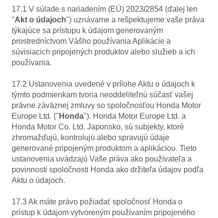
17.1 V súlade s nariadením (EÚ) 2023/2854 (ďalej len
"
Akt o údajoch
") uznávame a rešpektujeme vaše práva
týkajúce sa prístupu k údajom generovaným
prostredníctvom Vášho používania Aplikácie a
súvisiacich pripojených produktov alebo služieb a ich
používania.
17.2 Ustanovenia uvedené v prílohe Aktu o údajoch k
týmto podmienkam tvoria neoddeliteľnú súčasť vašej
právne záväznej zmluvy so spoločnosťou Honda Motor
Europe Ltd. ("
Honda
"). Honda Motor Europe Ltd. a
Honda Motor Co. Ltd, Japonsko, sú subjekty, ktoré
zhromažďujú, kontrolujú alebo spravujú údaje
generované pripojeným produktom a aplikáciou. Tieto
ustanovenia uvádzajú Vaše práva ako používateľa a
povinnosti spoločnosti Honda ako držiteľa údajov podľa
Aktu o údajoch.
17.3 Ak máte právo požiadať spoločnosť Honda o
prístup k údajom vytvoreným používaním pripojeného