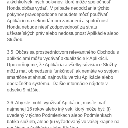
akýchkoľvek iných pokynov, ktoré môže spoločnosť
Honda občas vydať. V prípade nedodržania týchto
pokynov pravdepodobne nebudete môcť používať
Aplikáciu na sekundárnom zariadení a spoločnosť
Honda nebude niesť zodpovednosť za stratu
užívateľských práv alebo nedostupnosť Aplikácie alebo
Služieb.
3.5 Občas sa prostredníctvom relevantného Obchodu s
aplikáciami môžu vydávať aktualizácie k Aplikácii.
Upozorňujeme, že Aplikácia a všetky súvisiace Služby
môžu mať obmedzenú funkčnosť, ak nemáte vo svojom
smartfóne stiahnutú najnovšiu verziu Aplikácie alebo
operačného systému. Ďalšie informácie nájdete v
odseku 9 nižšie.
3.6 Aby ste mohli využívať Aplikáciu, musíte mať
najmenej 16 rokov alebo iný vek, ktorý môže byť: (i)
uvedený v týchto Podmienkach alebo Podmienkach
balíka služieb, alebo (ii) vyžadovaný vo vašej krajine na
používanie Aplikácie alebo Služieb.