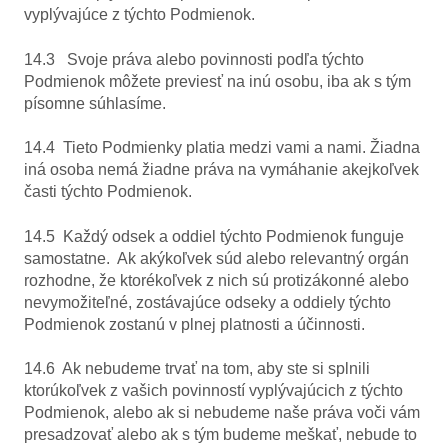
vyplývajúce z týchto Podmienok.
14.3 Svoje práva alebo povinnosti podľa týchto
Podmienok môžete previesť na inú osobu, iba ak s tým
písomne súhlasíme.
14.4 Tieto Podmienky platia medzi vami a nami. Žiadna
iná osoba nemá žiadne práva na vymáhanie akejkoľvek
časti týchto Podmienok.
14.5 Každý odsek a oddiel týchto Podmienok funguje
samostatne. Ak akýkoľvek súd alebo relevantný orgán
rozhodne, že ktorékoľvek z nich sú protizákonné alebo
nevymožiteľné, zostávajúce odseky a oddiely týchto
Podmienok zostanú v plnej platnosti a účinnosti.
14.6 Ak nebudeme trvať na tom, aby ste si splnili
ktorúkoľvek z vašich povinností vyplývajúcich z týchto
Podmienok, alebo ak si nebudeme naše práva voči vám
presadzovať alebo ak s tým budeme meškať, nebude to