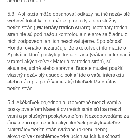
alebo neaktuálne.
5.3 Aplikácia môže obsahovať odkazy na iné nezávislé
webové lokality, informácie, produkty alebo služby
tretích strán („
Materiály tretích strán
“). Materiály tretích
strán nie sú pod našou kontrolou a nie sme za žiadnu z
nich zodpovední ani ich neschvaľujeme. Spoločnosť
Honda rovnako nezaručuje, že akékoľvek informácie o
Aplikácii, ktoré poskytuje tretia strana (vrátane informácií
v rámci akýchkoľvek Materiálov tretích strán), sú
aktuálne, úplné alebo správne. Budete musieť použiť
vlastný nezávislý úsudok, pokiaľ ide o vašu interakciu
alebo nákup a používanie akýchkoľvek Materiálov
tretích strán.
5.4 Akékoľvek dojednania uzatvorené medzi vami a
poskytovateľom Materiálov tretích strán sú iba medzi
vami a príslušným poskytovateľom. Nezodpovedáme za
činy alebo opomenutia akýchkoľvek poskytovateľov
Materiálov tretích strán (vrátane (okrem iného)
akýchkoľvek problémov týkajúcich sa ich funkčnosti