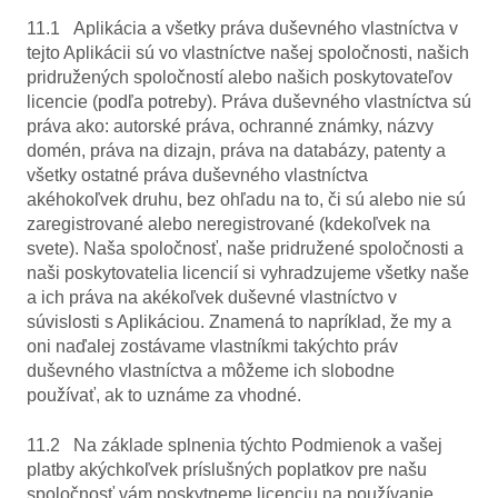
11.1 Aplikácia a všetky práva duševného vlastníctva v
tejto Aplikácii sú vo vlastníctve našej spoločnosti, našich
pridružených spoločností alebo našich poskytovateľov
licencie (podľa potreby). Práva duševného vlastníctva sú
práva ako: autorské práva, ochranné známky, názvy
domén, práva na dizajn, práva na databázy, patenty a
všetky ostatné práva duševného vlastníctva
akéhokoľvek druhu, bez ohľadu na to, či sú alebo nie sú
zaregistrované alebo neregistrované (kdekoľvek na
svete). Naša spoločnosť, naše pridružené spoločnosti a
naši poskytovatelia licencií si vyhradzujeme všetky naše
a ich práva na akékoľvek duševné vlastníctvo v
súvislosti s Aplikáciou. Znamená to napríklad, že my a
oni naďalej zostávame vlastníkmi takýchto práv
duševného vlastníctva a môžeme ich slobodne
používať, ak to uznáme za vhodné.
11.2 Na základe splnenia týchto Podmienok a vašej
platby akýchkoľvek príslušných poplatkov pre našu
spoločnosť vám poskytneme licenciu na používanie