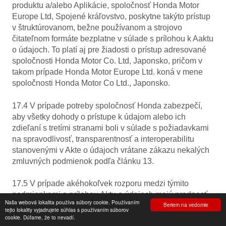
produktu a/alebo Aplikácie, spoločnosť Honda Motor
Europe Ltd, Spojené kráľovstvo, poskytne takýto prístup
v štruktúrovanom, bežne používanom a strojovo
čitateľnom formáte bezplatne v súlade s prílohou k Aaktu
o údajoch. To platí aj pre žiadosti o prístup adresované
spoločnosti Honda Motor Co. Ltd, Japonsko, pričom v
takom prípade Honda Motor Europe Ltd. koná v mene
spoločnosti Honda Motor Co Ltd., Japonsko.
17.4 V prípade potreby spoločnosť Honda zabezpečí,
aby všetky dohody o prístupe k údajom alebo ich
zdieľaní s tretími stranami boli v súlade s požiadavkami
na spravodlivosť, transparentnosť a interoperabilitu
stanovenými v Akte o údajoch vrátane zákazu nekalých
zmluvných podmienok podľa článku 13.
17.5 V prípade akéhokoľvek rozporu medzi týmito
podmienkami a prílohou Aktu o údajoch majú prednosť
Naša webová lokalita používa súbory cookie. Používaním
Beriem na vedomie
ustanovenia prílohy Aktu o údajoch vo vzťahu k
tejto lokality vyjadrujete súhlas s používaním súborov
akejkoľvek záležitosti upravenej Aktom o údajoch.
cookie. Dúfame, že to nevadí.