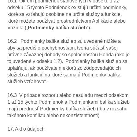
16.1 Okrem podmienok stanovených v odseku 1 až
odseku 15 týchto Podmienok existujú určité podmienky,
ktoré sa vzťahujú osobitne na určité služby a funkcie,
ktoré môžete používať prostredníctvom Aplikácie alebo
Vozidla („
Podmienky balíka služieb
“).
16.2 Podmienky balíka služieb sú uvedené nižšie a
aby sa predišlo pochybnostiam, tvoria súčasť vašej
právne záväznej dohody so spoločnosťou Honda (ako je
to uvedené v odseku 1.2). Podmienky balíka služieb sa
uplatňujú, ak používate niektorú zo zodpovedajúcich
služieb a funkcií, na ktoré sa majú Podmienky balíka
služieb vzťahovať.
16.3 V prípade rozporu alebo nesúladu medzi odsekom
1 až 15 týchto Podmienok a Podmienkami balíka služieb
majú prednosť Podmienky balíka služieb (iba v rozsahu
takéhoto konfliktu alebo nekonzistentnosti).
17. Akt o údajoch