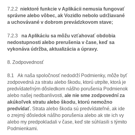
7.2.2
niektoré funkcie v Aplikácii nemusia fungovať
správne alebo vôbec, ak Vozidlo nebolo udržiavané
a uchovávané v dobrom prevádzkovom stave;
7.2.3
na Aplikáciu sa môžu vzťahovať obdobia
nedostupnosti alebo prerušenia v čase, keď sa
vykonáva údržba, aktualizácia a úpravy.
8. Zodpovednosť
8.1 Ak naša spoločnosť nedodrží Podmienky, môže byť
zodpovedná za stratu alebo škodu, ktorú utrpíte, ktorá je
predvídateľným dôsledkom nášho porušenia Podmienok
alebo našej nedbanlivosti,
ale nie sme zodpovední za
akúkoľvek stratu alebo škodu, ktorú nemožno
predvídať.
Strata alebo škoda sú predvídateľné, ak ide
o zrejmý dôsledok nášho porušenia alebo ak ste ich vy
alebo my predpokladali v čase, keď ste súhlasili s týmito
Podmienkami.