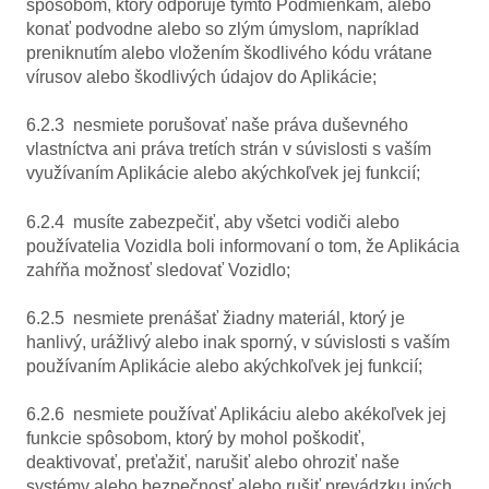
spôsobom, ktorý odporuje týmto Podmienkam, alebo
konať podvodne alebo so zlým úmyslom, napríklad
preniknutím alebo vložením škodlivého kódu vrátane
vírusov alebo škodlivých údajov do Aplikácie;
6.2.3 nesmiete porušovať naše práva duševného
vlastníctva ani práva tretích strán v súvislosti s vaším
využívaním Aplikácie alebo akýchkoľvek jej funkcií;
6.2.4 musíte zabezpečiť, aby všetci vodiči alebo
používatelia Vozidla boli informovaní o tom, že Aplikácia
zahŕňa možnosť sledovať Vozidlo;
6.2.5 nesmiete prenášať žiadny materiál, ktorý je
hanlivý, urážlivý alebo inak sporný, v súvislosti s vaším
používaním Aplikácie alebo akýchkoľvek jej funkcií;
6.2.6 nesmiete používať Aplikáciu alebo akékoľvek jej
funkcie spôsobom, ktorý by mohol poškodiť,
deaktivovať, preťažiť, narušiť alebo ohroziť naše
systémy alebo bezpečnosť alebo rušiť prevádzku iných