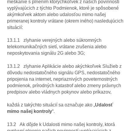
meškanie s plnením ktorýchkoľvek z našich povinností
vyplývajúcich z týchto Podmienok, ktoré je spôsobené
akýmkoľvek aktom alebo udalosťou mimo našej
primeranej kontroly vrátane (okrem iného) nasledujúcich
situácií:
13.1.1 zlyhanie verejných alebo súkromných
telekomunikačných sietí, vrátane zrušenia alebo
neposkytovania signálu 2G alebo 3G;
13.1.2 zlyhanie Aplikácie alebo akýchkoľvek Služieb z
dôvodu nedostatočného signálu GPS, nedostatočného
pripojenia na internet, nepriaznivých poveternostných
podmienok, prírodných katastrof alebo zmeny právnych
predpisov alebo vládnych pokynov alebo príkazov,
každá z takýchto situácií sa označuje ako „
Udalosť
mimo našej kontroly
“.
13.2 Ak dôjde k Udalosti mimo našej kontroly, ktorá
ovplyvní plnenie našich povinností vyplývajúcich z