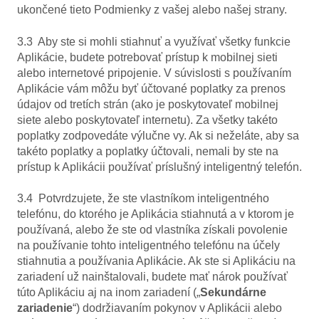
ukončené tieto Podmienky z vašej alebo našej strany.
3.3 Aby ste si mohli stiahnuť a využívať všetky funkcie
Aplikácie, budete potrebovať prístup k mobilnej sieti
alebo internetové pripojenie. V súvislosti s používaním
Aplikácie vám môžu byť účtované poplatky za prenos
údajov od tretích strán (ako je poskytovateľ mobilnej
siete alebo poskytovateľ internetu). Za všetky takéto
poplatky zodpovedáte výlučne vy. Ak si neželáte, aby sa
takéto poplatky a poplatky účtovali, nemali by ste na
prístup k Aplikácii používať príslušný inteligentný telefón.
3.4 Potvrdzujete, že ste vlastníkom inteligentného
telefónu, do ktorého je Aplikácia stiahnutá a v ktorom je
používaná, alebo že ste od vlastníka získali povolenie
na používanie tohto inteligentného telefónu na účely
stiahnutia a používania Aplikácie. Ak ste si Aplikáciu na
zariadení už nainštalovali, budete mať nárok používať
túto Aplikáciu aj na inom zariadení („
Sekundárne
zariadenie
“) dodržiavaním pokynov v Aplikácii alebo