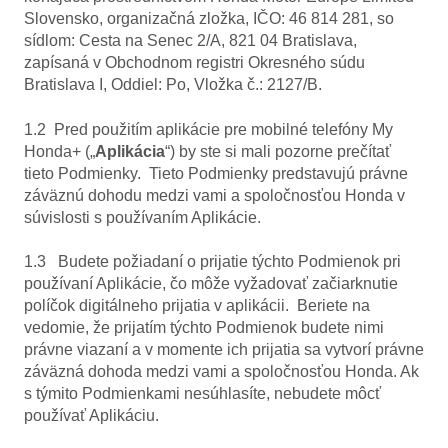
Slovensko, organizačná zložka, IČO: 46 814 281, so
sídlom: Cesta na Senec 2/A, 821 04 Bratislava,
zapísaná v Obchodnom registri Okresného súdu
Bratislava I, Oddiel: Po, Vložka č.: 2127/B.
1.2 Pred použitím aplikácie pre mobilné telefóny My
Honda+ („
Aplikácia
“) by ste si mali pozorne prečítať
tieto Podmienky. Tieto Podmienky predstavujú právne
záväznú dohodu medzi vami a spoločnosťou Honda v
súvislosti s používaním Aplikácie.
1.3 Budete požiadaní o prijatie týchto Podmienok pri
používaní Aplikácie, čo môže vyžadovať začiarknutie
políčok digitálneho prijatia v aplikácii. Beriete na
vedomie, že prijatím týchto Podmienok budete nimi
právne viazaní a v momente ich prijatia sa vytvorí právne
záväzná dohoda medzi vami a spoločnosťou Honda. Ak
s týmito Podmienkami nesúhlasíte, nebudete môcť
používať Aplikáciu.