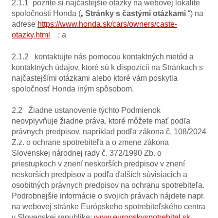
2.1.1 pozrite si najčastejšie otázky na webovej lokalite
spoločnosti Honda („
Stránky s častými otázkami
“) na
adrese
https://www.honda.sk/cars/owners/caste-
otazky.html
; a
2.1.2 kontaktujte nás pomocou kontaktných metód a
kontaktných údajov, ktoré sú k dispozícii na Stránkach s
najčastejšími otázkami alebo ktoré vám poskytla
spoločnosť Honda iným spôsobom.
2.2 Žiadne ustanovenie týchto Podmienok
neovplyvňuje žiadne práva, ktoré môžete mať podľa
právnych predpisov, napríklad podľa zákona č. 108/2024
Z.z. o ochrane spotrebiteľa a o zmene zákona
Slovenskej národnej rady č. 372/1990 Zb. o
priestupkoch v znení neskorších predpisov v znení
neskorších predpisov a podľa ďalších súvisiacich a
osobitných právnych predpisov na ochranu spotrebiteľa.
Podrobnejšie informácie o svojich právach nájdete napr.
na webovej stránke
Európskeho spotrebiteľského centra
v Slovenskej republike:
www.europskyspotrebitel.sk