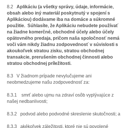
8.2
Aplikáciu (a všetky správy, údaje, informácie,
obsah alebo iný materiál poskytnutý v spojení s
Aplikáciou) dodávame iba na domáce a súkromné
použitie. Súhlasíte, že Aplikáciu nebudete používať
na žiadne komerčné, obchodné účely alebo účely
opätovného predaja, pričom naša spoločnosť nemá
voči vám nikdy žiadnu zodpovednosť v súvislosti s
akoukoľvek stratou zisku, stratou obchodnej
transakcie, prerušením obchodnej činnosti alebo
stratou obchodnej príležitosti.
8.3 V žiadnom prípade nevylučujeme ani
neobmedzujeme našu zodpovednosť za:
8.3.1 smrť alebo ujmu na zdraví osôb vyplývajúce z
našej nedbanlivosti;
8.3.2 podvod alebo podvodné skreslenie skutočnosti; a
8.3.3 akékoľvek záležitosti, ktoré nie sú povolené