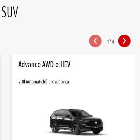
 SUV
1
/
4
Advance AWD e:HEV
2.0l Automatická prevodovka