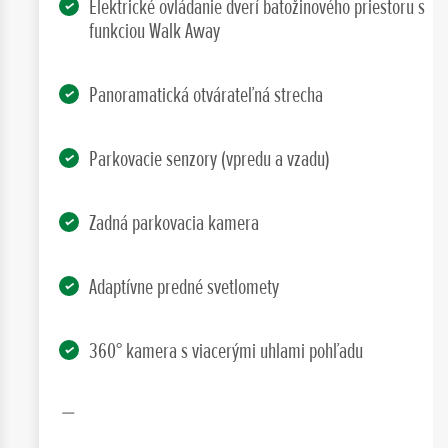
Elektrické ovládanie dverí batožinového priestoru s
funkciou Walk Away
Panoramatická otvárateľná strecha
Parkovacie senzory (vpredu a vzadu)
Zadná parkovacia kamera
Adaptívne predné svetlomety
360° kamera s viacerými uhlami pohľadu