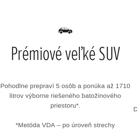
Prémiové veľké SUV
Pohodlne prepraví 5 osôb a ponúka až 1710
litrov výborne riešeného batožinového
priestoru*.
D
*Metóda VDA – po úroveň strechy