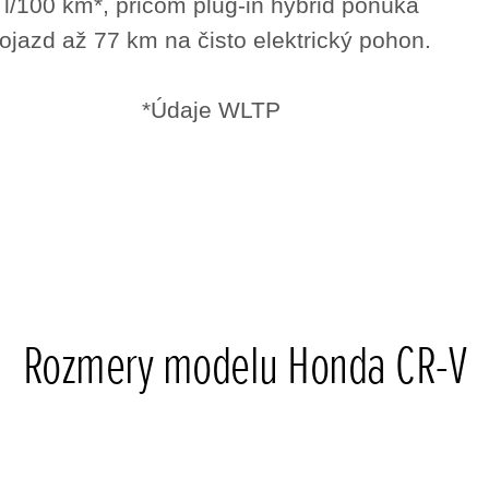
l/100 km*, pričom plug-in hybrid ponúka
ojazd až 77 km na čisto elektrický pohon.
*Údaje WLTP
Rozmery modelu Honda CR-V