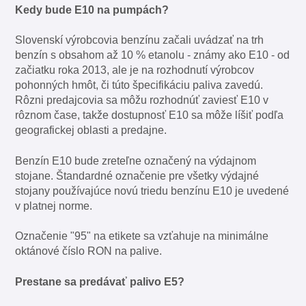
Kedy bude E10 na pumpách?
Slovenskí výrobcovia benzínu začali uvádzať na trh
benzín s obsahom až 10 % etanolu - známy ako E10 - od
začiatku roka 2013, ale je na rozhodnutí výrobcov
pohonných hmôt, či túto špecifikáciu paliva zavedú.
Rôzni predajcovia sa môžu rozhodnúť zaviesť E10 v
rôznom čase, takže dostupnosť E10 sa môže líšiť podľa
geografickej oblasti a predajne.
Benzín E10 bude zreteľne označený na výdajnom
stojane. Štandardné označenie pre všetky výdajné
stojany používajúce novú triedu benzínu E10 je uvedené
v platnej norme.
Označenie "95" na etikete sa vzťahuje na minimálne
oktánové číslo RON na palive.
Prestane sa predávať palivo E5?