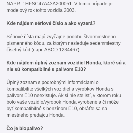
NAPR. 1HFSC47A43A200051. V tomto prípade je
modelový rok tohto vozidla 2003.
Kde nájdem sériové číslo a ako vyzerá?
Sériové čísla majú zvyčajne podobu štvormiestneho
písmenného kódu, za ktorým nasleduje sedemmiestny
číselný kód (napr. ABCD 1234467).
Kde nájdem úplný zoznam vozidiel Honda, ktoré sú a
nie sú kompatibilné s palivom E10?
Úplný zoznam s podrobnými informáciami o
kompatibilite všetkých vozidiel a výrobkov Honda s
palivom E10 neexistuje. Ak si nie ste istí, v ktorom roku
bolo vaše vozidlo/výrobok Honda vyrobené a či môže
byť kompatibilné s benzínom E10, obráťte sa na
miestneho predajcu Honda.
Čo je biopalivo?