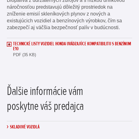
Biopalivá z udržateľných zdrojov a s nízkou uhlíkovou
náročnosťou predstavujú dôležitý prostriedok na
zníženie emisií skleníkových plynov z nových a
existujúcich vozidiel a benzínových výrobkov, čím sa
zabezpečí aj väčšia bezpečnosť palív v budúcnosti.
TECHNICKÉ LISTY VOZIDIEL HONDA UVÁDZAJÚCE KOMPATIBILITU S BENZÍNOM
E10
PDF (35 KB)
Ďalšie informácie vám
poskytne váš predajca
SKLADOVÉ VOZIDLÁ