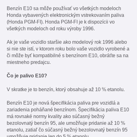
Benzín E10 sa môže používať vo všetkých modeloch
Honda vybavených elektronickým vstrekovaním paliva
(Honda PGM-FI). Honda PGM-FI je k dispozícii vo
všetkých modeloch od roku výroby 1996.
Ak je vaše vozidlo staršie ako modelový rok 1996 alebo
si nie ste istí, v ktorom roku bolo vaše vozidlo vyrobené a
či môže byť kompatibilné s benzínom E10, obráťte sa na
miestneho predajcu.
Čo je palivo E10?
V skratke je to benzín, ktorý obsahuje až 10 % etanolu.
Benzín E10 je nová špecifikácia paliva pre vozidlá a
zariadenia poháňané benzínom. Špecifikácia paliva E10
má rovnaké normy kvality ako súčasný bežný
bezolovnatý benzín 95, ale umožňuje pridanie až 10 %
etanolu, zatiaľ čo súčasný bežný bezolovnatý benzín 95
umožňuje pridanie len do 5 % etanolu.