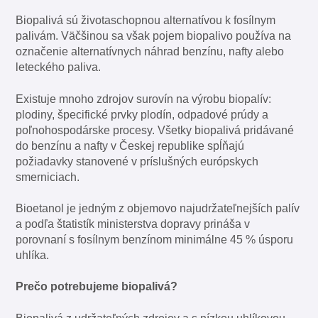
Biopalivá sú životaschopnou alternatívou k fosílnym
palivám. Väčšinou sa však pojem biopalivo používa na
označenie alternatívnych náhrad benzínu, nafty alebo
leteckého paliva.
Existuje mnoho zdrojov surovín na výrobu biopalív:
plodiny, špecifické prvky plodín, odpadové prúdy a
poľnohospodárske procesy. Všetky biopalivá pridávané
do benzínu a nafty v Českej republike spĺňajú
požiadavky stanovené v príslušných európskych
smerniciach.
Bioetanol je jedným z objemovo najudržateľnejších palív
a podľa štatistík ministerstva dopravy prináša v
porovnaní s fosílnym benzínom minimálne 45 % úsporu
uhlíka.
Prečo potrebujeme biopalivá?