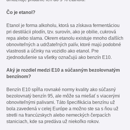
Čo je etanol?
Etanol je forma alkoholu, ktorá sa získava fermentáciou
pri destilácii plodín, tzv. surovín, ako je obilie, cukrová
repa alebo slama. Okrem etanolu existuje mnoho ďalších
obnoviteľných a udržateľných palív, ktoré majú podobné
vlastnosti a účinky na vozidlo ako etanol. Pre
zjednodušenie sa všetky označujú ako benzín E10.
Aký je rozdiel medzi E10 a súčasným bezolovnatým
benzínom?
Benzín E10 spĺňa rovnaké normy kvality ako súčasný
bezolovnatý benzín 95, ale môže sa miešať s viacerými
obnoviteľnými palivami. Táto špecifikácia benzínu už
bola zavedená v celej Európe a možno ste sa s ňou už
stretli na francúzskych alebo nemeckých čerpacích
staniciach, kde sa predáva už niekoľko rokov.