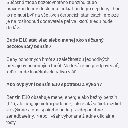
Súčasná trieda bezolovnatého benzínu bude
pravdepodobne dostupná, pokiaľ bude po nej dopyt, hoci
to nemusí byť na všetkých čerpacích staniciach, pretože
je na rozhodnutí dodávateľa paliva, ktorú triedu bude
dodávať.
Bude E10 stáť viac alebo menej ako súčasný
bezolovnatý benzín?
Ceny pohonných hmôt sú záležitosťou jednotlivých
predajcov pohonných hmôt. Nedokážeme predpovedať,
koľko bude ktorékoľvek palivo stáť.
Ako ovplyvní benzín E10 spotrebu a výkon?
Benzín E10 obsahuje menej energie ako bežný benzín
(E5), ale funguje veľmi podobne, takže akýkoľvek rozdiel
vo výkone alebo spotrebe bude pravdepodobne
zanedbateľný. Neboli však vykonané žiadne oficiálne
testy.