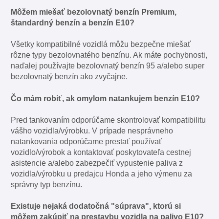
Môžem miešať bezolovnatý benzín Premium,
štandardný benzín a benzín E10?
Všetky kompatibilné vozidlá môžu bezpečne miešať
rôzne typy bezolovnatého benzínu. Ak máte pochybnosti,
naďalej používajte bezolovnatý benzín 95 a/alebo super
bezolovnatý benzín ako zvyčajne.
Čo mám robiť, ak omylom natankujem benzín E10?
Pred tankovaním odporúčame skontrolovať kompatibilitu
vášho vozidla/výrobku. V prípade nesprávneho
natankovania odporúčame prestať používať
vozidlo/výrobok a kontaktovať poskytovateľa cestnej
asistencie a/alebo zabezpečiť vypustenie paliva z
vozidla/výrobku u predajcu Honda a jeho výmenu za
správny typ benzínu.
Existuje nejaká dodatočná "súprava", ktorú si
môžem zakúpiť na prestavbu vozidla na palivo E10?