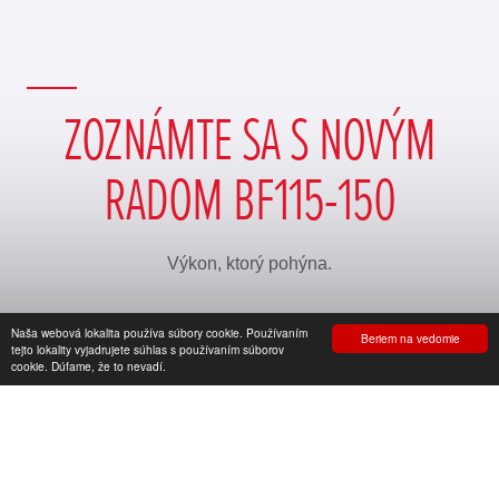
ZOZNÁMTE SA S NOVÝM
RADOM BF115-150
Výkon, ktorý pohýna.
Naša webová lokalita používa súbory cookie. Používaním
Beriem na vedomie
Objavte viac
tejto lokality vyjadrujete súhlas s používaním súborov
cookie. Dúfame, že to nevadí.
BF115-150
V6
V8 BF300